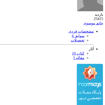
بازدید
25415
حاتم موسوی
مشخصات فردی
سوابق 4
تحصیلات
آثار
کتاب 10
مقاله 5